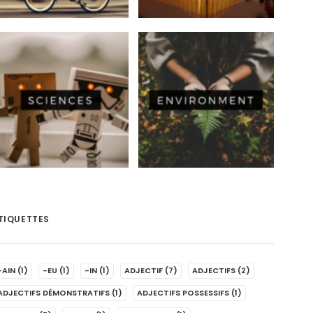
TIQUETTES
-AIN
(1)
-EU
(1)
-IN
(1)
ADJECTIF
(7)
ADJECTIFS
(2)
ADJECTIFS DÉMONSTRATIFS
(1)
ADJECTIFS POSSESSIFS
(1)