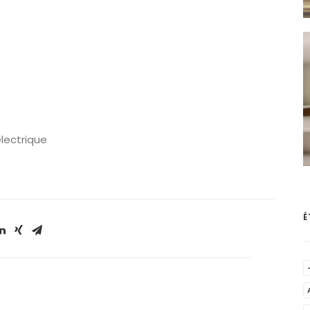
électrique
É