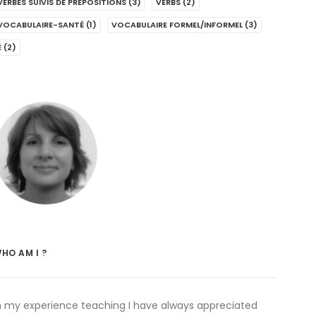
VERBES SUIVIS DE PRÉPOSITIONS
(3)
VERBS
(2)
VOCABULAIRE-SANTÉ
(1)
VOCABULAIRE FORMEL/INFORMEL
(3)
É
(2)
HO AM I ?
n my experience teaching I have always appreciated