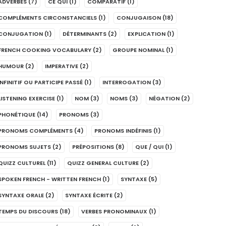
ADVERBES
(7)
CE QUI
(1)
COMPARATIF
(1)
COMPLÉMENTS CIRCONSTANCIELS
(1)
CONJUGAISON
(18)
CONJUGATION
(1)
DÉTERMINANTS
(2)
EXPLICATION
(1)
FRENCH COOKING VOCABULARY
(2)
GROUPE NOMINAL
(1)
HUMOUR
(2)
IMPERATIVE
(2)
INFINITIF OU PARTICIPE PASSÉ
(1)
INTERROGATION
(3)
LISTENING EXERCISE
(1)
NOM
(3)
NOMS
(3)
NÉGATION
(2)
PHONÉTIQUE
(14)
PRONOMS
(3)
PRONOMS COMPLÉMENTS
(4)
PRONOMS INDÉFINIS
(1)
PRONOMS SUJETS
(2)
PRÉPOSITIONS
(8)
QUE / QUI
(1)
QUIZZ CULTUREL
(11)
QUIZZ GENERAL CULTURE
(2)
SPOKEN FRENCH - WRITTEN FRENCH
(1)
SYNTAXE
(5)
SYNTAXE ORALE
(2)
SYNTAXE ÉCRITE
(2)
TEMPS DU DISCOURS
(18)
VERBES PRONOMINAUX
(1)