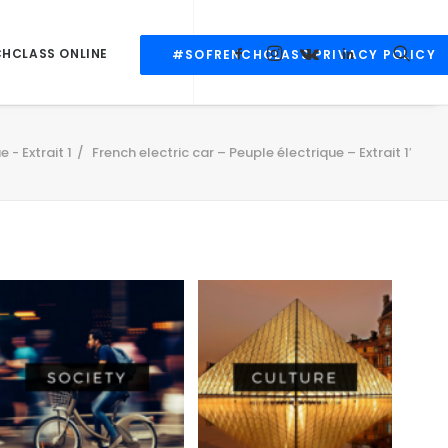
CHCLASS ONLINE
#SOFRENCHCLASS PRIVACY POLICY
 - Extrait 1
French electric car – Peuple électrique – Extrait 1′