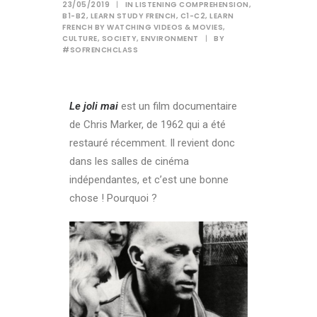
23/05/2019
|
IN
LISTENING COMPREHENSION
,
B1-B2
,
LEARN STUDY FRENCH
,
C1-C2
,
LEARN
FRENCH BY WATCHING VIDEOS & MOVIES
,
CULTURE
,
SOCIETY
,
ENVIRONMENT
|
BY
#SOFRENCHCLASS
Le joli mai
est un film documentaire
de Chris Marker, de 1962 qui a été
restauré récemment. Il revient donc
dans les salles de cinéma
indépendantes, et c’est une bonne
chose ! Pourquoi ?