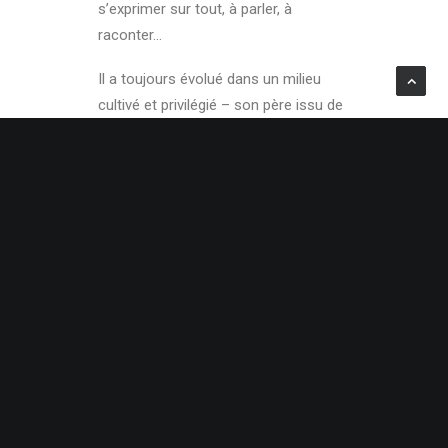
s’exprimer sur tout, à parler, à
raconter…
Il a toujours évolué dans un milieu
cultivé et privilégié – son père issu de
l’aristocratie, était ambassadeur ; sa
femme est la fille du grand industriel
Beghin – ce qui l’a doté de cette
aisance toute naturelle, de cette
manière d’être bien à sa place
absolument partout.
Il a été 40 ans
académicien
et nous
sommes certains qu’il a dû beaucoup
s’amuser à réfléchir sur la langue
française et à donner son avis sur
son évolution.