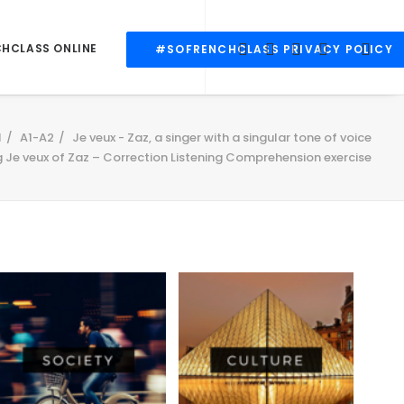
CHCLASS ONLINE
#SOFRENCHCLASS PRIVACY POLICY
l
A1-A2
Je veux - Zaz, a singer with a singular tone of voice
 Je veux of Zaz – Correction Listening Comprehension exercise