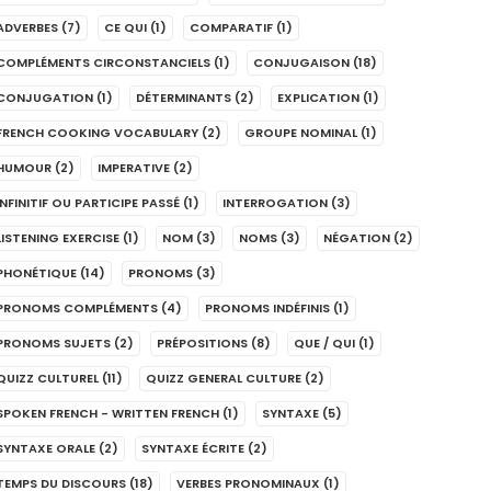
ADVERBES
(7)
CE QUI
(1)
COMPARATIF
(1)
COMPLÉMENTS CIRCONSTANCIELS
(1)
CONJUGAISON
(18)
CONJUGATION
(1)
DÉTERMINANTS
(2)
EXPLICATION
(1)
FRENCH COOKING VOCABULARY
(2)
GROUPE NOMINAL
(1)
HUMOUR
(2)
IMPERATIVE
(2)
INFINITIF OU PARTICIPE PASSÉ
(1)
INTERROGATION
(3)
LISTENING EXERCISE
(1)
NOM
(3)
NOMS
(3)
NÉGATION
(2)
PHONÉTIQUE
(14)
PRONOMS
(3)
PRONOMS COMPLÉMENTS
(4)
PRONOMS INDÉFINIS
(1)
PRONOMS SUJETS
(2)
PRÉPOSITIONS
(8)
QUE / QUI
(1)
QUIZZ CULTUREL
(11)
QUIZZ GENERAL CULTURE
(2)
SPOKEN FRENCH - WRITTEN FRENCH
(1)
SYNTAXE
(5)
SYNTAXE ORALE
(2)
SYNTAXE ÉCRITE
(2)
TEMPS DU DISCOURS
(18)
VERBES PRONOMINAUX
(1)