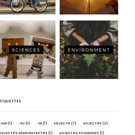
TIQUETTES
-AIN
(1)
-EU
(1)
-IN
(1)
ADJECTIF
(7)
ADJECTIFS
(2)
ADJECTIFS DÉMONSTRATIFS
(1)
ADJECTIFS POSSESSIFS
(1)