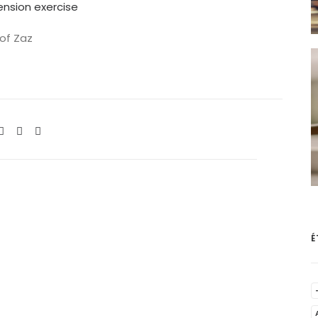
ension exercise
 of Zaz
É