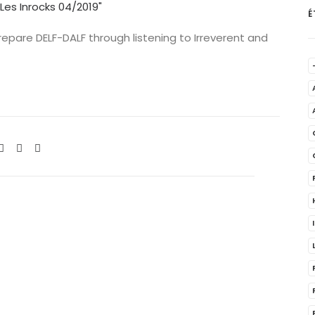
É
prepare DELF-DALF through listening to Irreverent and