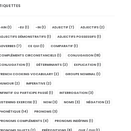
TIQUETTES
-AIN
(1)
-EU
(1)
-IN
(1)
ADJECTIF
(7)
ADJECTIFS
(2)
ADJECTIFS DÉMONSTRATIFS
(1)
ADJECTIFS POSSESSIFS
(1)
ADVERBES
(7)
CE QUI
(1)
COMPARATIF
(1)
COMPLÉMENTS CIRCONSTANCIELS
(1)
CONJUGAISON
(18)
CONJUGATION
(1)
DÉTERMINANTS
(2)
EXPLICATION
(1)
FRENCH COOKING VOCABULARY
(2)
GROUPE NOMINAL
(1)
HUMOUR
(2)
IMPERATIVE
(2)
INFINITIF OU PARTICIPE PASSÉ
(1)
INTERROGATION
(3)
LISTENING EXERCISE
(1)
NOM
(3)
NOMS
(3)
NÉGATION
(2)
PHONÉTIQUE
(14)
PRONOMS
(3)
PRONOMS COMPLÉMENTS
(4)
PRONOMS INDÉFINIS
(1)
PRONOMS SUJETS
(2)
PRÉPOSITIONS
(8)
QUE / QUI
(1)