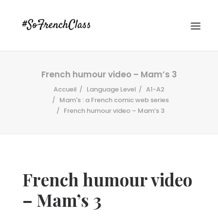
French humour video – Mam’s 3
Accueil
Language Level
A1-A2
Mam's : a French comic web series
French humour video – Mam’s 3
#SOFRENCHCLASS PRIVACY POLICY
French humour video
Recherche
– Mam’s 3