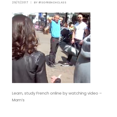
29/11/2017
|
BY
#SOFRENCHCLASS
Learn, study French online by watching video –
Mam’s