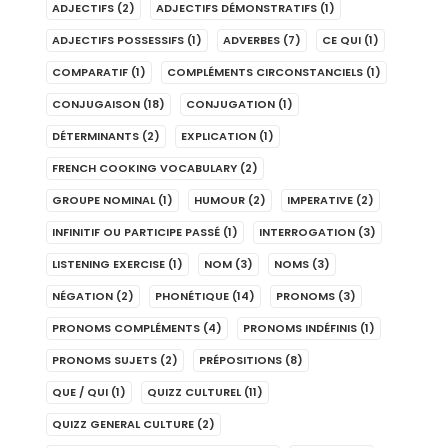
ADJECTIFS
(2)
ADJECTIFS DÉMONSTRATIFS
(1)
ADJECTIFS POSSESSIFS
(1)
ADVERBES
(7)
CE QUI
(1)
COMPARATIF
(1)
COMPLÉMENTS CIRCONSTANCIELS
(1)
CONJUGAISON
(18)
CONJUGATION
(1)
DÉTERMINANTS
(2)
EXPLICATION
(1)
FRENCH COOKING VOCABULARY
(2)
GROUPE NOMINAL
(1)
HUMOUR
(2)
IMPERATIVE
(2)
INFINITIF OU PARTICIPE PASSÉ
(1)
INTERROGATION
(3)
LISTENING EXERCISE
(1)
NOM
(3)
NOMS
(3)
NÉGATION
(2)
PHONÉTIQUE
(14)
PRONOMS
(3)
PRONOMS COMPLÉMENTS
(4)
PRONOMS INDÉFINIS
(1)
PRONOMS SUJETS
(2)
PRÉPOSITIONS
(8)
QUE / QUI
(1)
QUIZZ CULTUREL
(11)
QUIZZ GENERAL CULTURE
(2)