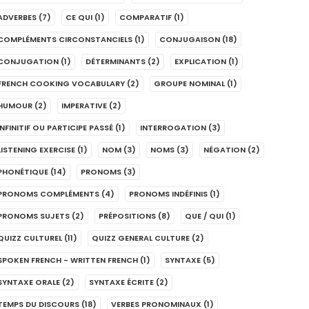
ADVERBES
(7)
CE QUI
(1)
COMPARATIF
(1)
COMPLÉMENTS CIRCONSTANCIELS
(1)
CONJUGAISON
(18)
CONJUGATION
(1)
DÉTERMINANTS
(2)
EXPLICATION
(1)
FRENCH COOKING VOCABULARY
(2)
GROUPE NOMINAL
(1)
HUMOUR
(2)
IMPERATIVE
(2)
INFINITIF OU PARTICIPE PASSÉ
(1)
INTERROGATION
(3)
LISTENING EXERCISE
(1)
NOM
(3)
NOMS
(3)
NÉGATION
(2)
PHONÉTIQUE
(14)
PRONOMS
(3)
PRONOMS COMPLÉMENTS
(4)
PRONOMS INDÉFINIS
(1)
PRONOMS SUJETS
(2)
PRÉPOSITIONS
(8)
QUE / QUI
(1)
QUIZZ CULTUREL
(11)
QUIZZ GENERAL CULTURE
(2)
SPOKEN FRENCH - WRITTEN FRENCH
(1)
SYNTAXE
(5)
SYNTAXE ORALE
(2)
SYNTAXE ÉCRITE
(2)
TEMPS DU DISCOURS
(18)
VERBES PRONOMINAUX
(1)