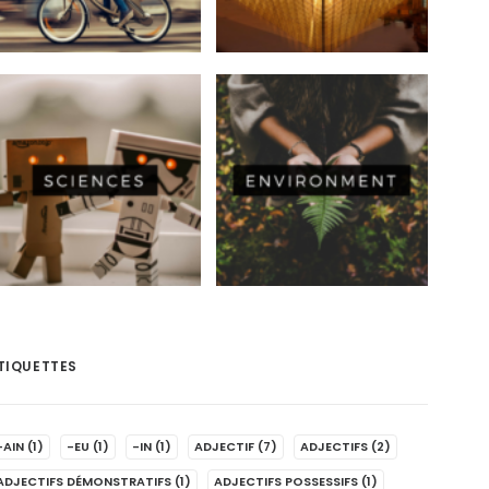
TIQUETTES
-AIN
(1)
-EU
(1)
-IN
(1)
ADJECTIF
(7)
ADJECTIFS
(2)
ADJECTIFS DÉMONSTRATIFS
(1)
ADJECTIFS POSSESSIFS
(1)