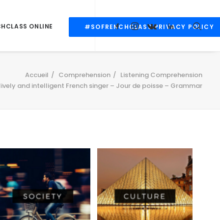
CHCLASS ONLINE
#SOFRENCHCLASS PRIVACY POLICY
Accueil
Comprehension
Listening Comprehension
lively and intelligent French singer – Jour de poisse – Grammar