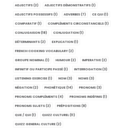
ADJECTIFS
(2)
ADJECTIFS DÉMONSTRATIFS
(1)
ADJECTIFS POSSESSIFS
(1)
ADVERBES
(7)
CE QUI
(1)
COMPARATIF
(1)
COMPLÉMENTS CIRCONSTANCIELS
(1)
CONJUGAISON
(18)
CONJUGATION
(1)
DÉTERMINANTS
(2)
EXPLICATION
(1)
FRENCH COOKING VOCABULARY
(2)
GROUPE NOMINAL
(1)
HUMOUR
(2)
IMPERATIVE
(2)
INFINITIF OU PARTICIPE PASSÉ
(1)
INTERROGATION
(3)
LISTENING EXERCISE
(1)
NOM
(3)
NOMS
(3)
NÉGATION
(2)
PHONÉTIQUE
(14)
PRONOMS
(3)
PRONOMS COMPLÉMENTS
(4)
PRONOMS INDÉFINIS
(1)
PRONOMS SUJETS
(2)
PRÉPOSITIONS
(8)
QUE / QUI
(1)
QUIZZ CULTUREL
(11)
QUIZZ GENERAL CULTURE
(2)