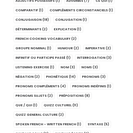
ADJECTIFS POSSESSIFS
(1)
ADVERBES
(7)
CE QUI
(1)
COMPARATIF
(1)
COMPLÉMENTS CIRCONSTANCIELS
(1)
CONJUGAISON
(18)
CONJUGATION
(1)
DÉTERMINANTS
(2)
EXPLICATION
(1)
FRENCH COOKING VOCABULARY
(2)
GROUPE NOMINAL
(1)
HUMOUR
(2)
IMPERATIVE
(2)
INFINITIF OU PARTICIPE PASSÉ
(1)
INTERROGATION
(3)
LISTENING EXERCISE
(1)
NOM
(3)
NOMS
(3)
NÉGATION
(2)
PHONÉTIQUE
(14)
PRONOMS
(3)
PRONOMS COMPLÉMENTS
(4)
PRONOMS INDÉFINIS
(1)
PRONOMS SUJETS
(2)
PRÉPOSITIONS
(8)
QUE / QUI
(1)
QUIZZ CULTUREL
(11)
QUIZZ GENERAL CULTURE
(2)
SPOKEN FRENCH - WRITTEN FRENCH
(1)
SYNTAXE
(5)