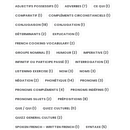
ADJECTIFS POSSESSIFS
(1)
ADVERBES
(7)
CE QUI
(1)
COMPARATIF
(1)
COMPLÉMENTS CIRCONSTANCIELS
(1)
CONJUGAISON
(18)
CONJUGATION
(1)
DÉTERMINANTS
(2)
EXPLICATION
(1)
FRENCH COOKING VOCABULARY
(2)
GROUPE NOMINAL
(1)
HUMOUR
(2)
IMPERATIVE
(2)
INFINITIF OU PARTICIPE PASSÉ
(1)
INTERROGATION
(3)
LISTENING EXERCISE
(1)
NOM
(3)
NOMS
(3)
NÉGATION
(2)
PHONÉTIQUE
(14)
PRONOMS
(3)
PRONOMS COMPLÉMENTS
(4)
PRONOMS INDÉFINIS
(1)
PRONOMS SUJETS
(2)
PRÉPOSITIONS
(8)
QUE / QUI
(1)
QUIZZ CULTUREL
(11)
QUIZZ GENERAL CULTURE
(2)
SPOKEN FRENCH - WRITTEN FRENCH
(1)
SYNTAXE
(5)