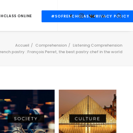
CHCLASS ONLINE
#SOFRENCHCLASS PRIVACY POLICY
Accueil
Comprehension
Listening Comprehension
rench pastry : François Perret, the best pastry chef in the world