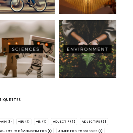
TIQUETTES
-AIN
(1)
-EU
(1)
-IN
(1)
ADJECTIF
(7)
ADJECTIFS
(2)
ADJECTIFS DÉMONSTRATIFS
(1)
ADJECTIFS POSSESSIFS
(1)