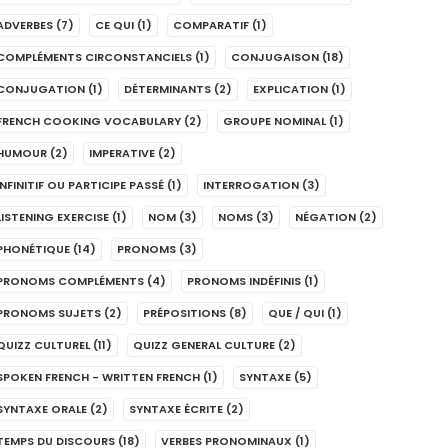
ADVERBES
(7)
CE QUI
(1)
COMPARATIF
(1)
COMPLÉMENTS CIRCONSTANCIELS
(1)
CONJUGAISON
(18)
CONJUGATION
(1)
DÉTERMINANTS
(2)
EXPLICATION
(1)
FRENCH COOKING VOCABULARY
(2)
GROUPE NOMINAL
(1)
HUMOUR
(2)
IMPERATIVE
(2)
INFINITIF OU PARTICIPE PASSÉ
(1)
INTERROGATION
(3)
LISTENING EXERCISE
(1)
NOM
(3)
NOMS
(3)
NÉGATION
(2)
PHONÉTIQUE
(14)
PRONOMS
(3)
PRONOMS COMPLÉMENTS
(4)
PRONOMS INDÉFINIS
(1)
PRONOMS SUJETS
(2)
PRÉPOSITIONS
(8)
QUE / QUI
(1)
QUIZZ CULTUREL
(11)
QUIZZ GENERAL CULTURE
(2)
SPOKEN FRENCH - WRITTEN FRENCH
(1)
SYNTAXE
(5)
SYNTAXE ORALE
(2)
SYNTAXE ÉCRITE
(2)
TEMPS DU DISCOURS
(18)
VERBES PRONOMINAUX
(1)