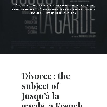
21/03/2018
|
IN
LISTENING COMPREHENSION
,
B1-B2
,
LEARN
STUDY FRENCH
,
C1-C2
,
LEARN FRENCH BY WATCHING VIDEOS &
MOVIES
|
BY
#SOFRENCHCLASS
Divorce : the
subject of
Jusqu’à la
garde, a French