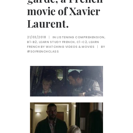
movie of Xavier
Laurent.
21/03/2018
|
IN
LISTENING COMPREHENSION
,
B1-B2
,
LEARN STUDY FRENCH
,
C1-C2
,
LEARN
FRENCH BY WATCHING VIDEOS & MOVIES
|
BY
#SOFRENCHCLASS