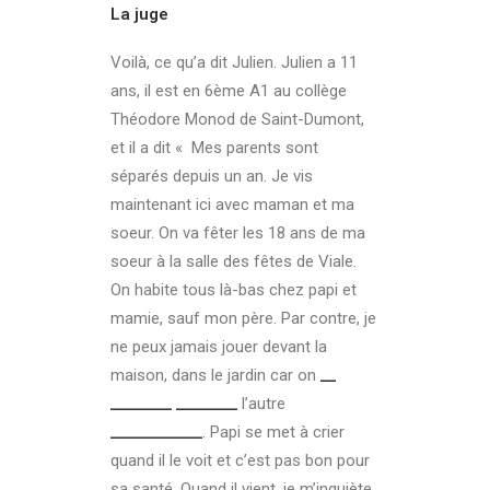
La juge
Voilà, ce qu’a dit Julien. Julien a 11
ans, il est en 6ème A1 au collège
Théodore Monod de Saint-Dumont,
et il a dit « Mes parents sont
séparés depuis un an. Je vis
maintenant ici avec maman et ma
soeur. On va fêter les 18 ans de ma
soeur à la salle des fêtes de Viale.
On habite tous là-bas chez papi et
mamie, sauf mon père. Par contre, je
ne peux jamais jouer devant la
maison, dans le jardin car on
__
________ ________
l’autre
____________
. Papi se met à crier
quand il le voit et c’est pas bon pour
sa santé. Quand il vient, je m’inquiète