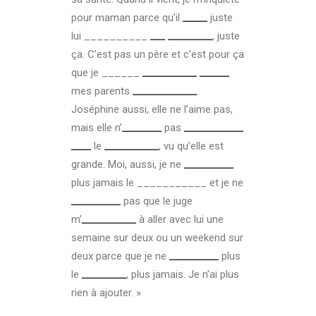
pour maman parce qu’il
_____
juste
lui __________
___ _________
, juste
ça. C’est pas un père et c’est pour ça
que je ______
___________
______
mes parents
_____________
.
Joséphine aussi, elle ne l’aime pas,
mais elle n’
________
pas
____________
____
le
___________
, vu qu’elle est
grande. Moi, aussi, je ne
__________
plus jamais le ___________
et je ne
__________
pas que le juge
m’
___________
à aller avec lui une
semaine sur deux ou un weekend sur
deux parce que je ne
__________
plus
le
_________
, plus jamais. Je n’ai plus
rien à ajouter. »