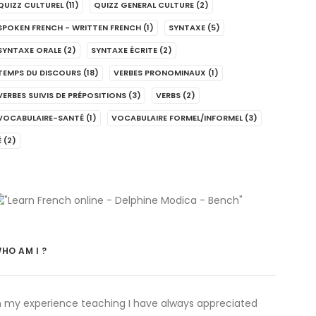
QUIZZ CULTUREL
(11)
QUIZZ GENERAL CULTURE
(2)
SPOKEN FRENCH - WRITTEN FRENCH
(1)
SYNTAXE
(5)
SYNTAXE ORALE
(2)
SYNTAXE ÉCRITE
(2)
TEMPS DU DISCOURS
(18)
VERBES PRONOMINAUX
(1)
VERBES SUIVIS DE PRÉPOSITIONS
(3)
VERBS
(2)
VOCABULAIRE-SANTÉ
(1)
VOCABULAIRE FORMEL/INFORMEL
(3)
É
(2)
HO AM I ?
n my experience teaching I have always appreciated