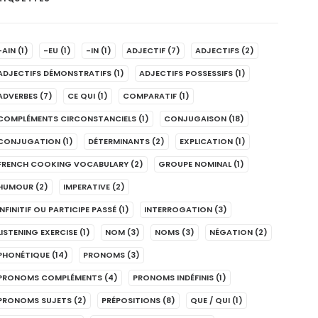
-AIN
(1)
-EU
(1)
-IN
(1)
ADJECTIF
(7)
ADJECTIFS
(2)
ADJECTIFS DÉMONSTRATIFS
(1)
ADJECTIFS POSSESSIFS
(1)
ADVERBES
(7)
CE QUI
(1)
COMPARATIF
(1)
COMPLÉMENTS CIRCONSTANCIELS
(1)
CONJUGAISON
(18)
CONJUGATION
(1)
DÉTERMINANTS
(2)
EXPLICATION
(1)
FRENCH COOKING VOCABULARY
(2)
GROUPE NOMINAL
(1)
HUMOUR
(2)
IMPERATIVE
(2)
INFINITIF OU PARTICIPE PASSÉ
(1)
INTERROGATION
(3)
LISTENING EXERCISE
(1)
NOM
(3)
NOMS
(3)
NÉGATION
(2)
PHONÉTIQUE
(14)
PRONOMS
(3)
PRONOMS COMPLÉMENTS
(4)
PRONOMS INDÉFINIS
(1)
PRONOMS SUJETS
(2)
PRÉPOSITIONS
(8)
QUE / QUI
(1)