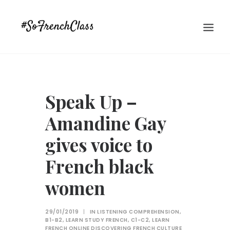
Speak Up –
Amandine Gay
gives voice to
#SOFRENCHCLASS PRIVACY POLICY
French black
women
Recherche
29/01/2019
|
IN
LISTENING COMPREHENSION
,
B1-B2
,
LEARN STUDY FRENCH
,
C1-C2
,
LEARN
FRENCH ONLINE DISCOVERING FRENCH CULTURE