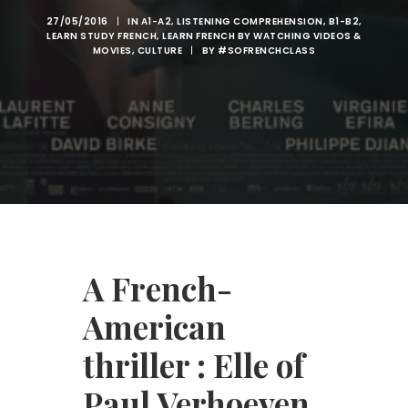
27/05/2016
|
IN
A1-A2
,
LISTENING COMPREHENSION
,
B1-B2
,
LEARN STUDY FRENCH
,
LEARN FRENCH BY WATCHING VIDEOS &
MOVIES
,
CULTURE
|
BY
#SOFRENCHCLASS
A French-
American
thriller : Elle of
Paul Verhoeven