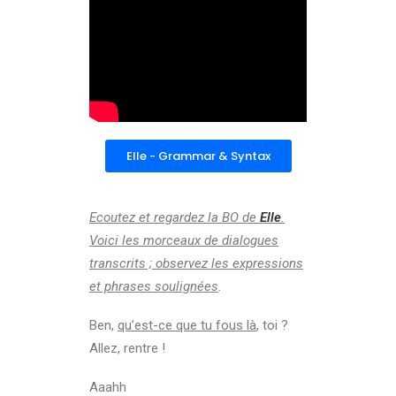
Elle - Grammar & Syntax
Ecoutez et regardez la BO de
Elle
.
Voici les morceaux de dialogues
transcrits ; observez les expressions
et phrases soulignées
.
Ben,
qu’est-ce que tu fous là
, toi ?
Allez, rentre !
Aaahh