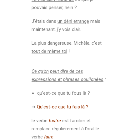
pouvais penser, hein ?
J’étais dans
un déni étrange
mais
maintenant, j’y vois clair.
La plus dangereuse, Michèle, c’est
tout de même toi
!
Ce qu’on peut dire de ces
expressions et phrases soulignées
:
qu’est-ce que tu fous là
?
➔
Qu’est-ce que tu
fais
là ?
le verbe
foutre
est familier et
remplace régulièrement à l’oral le
verbe
faire