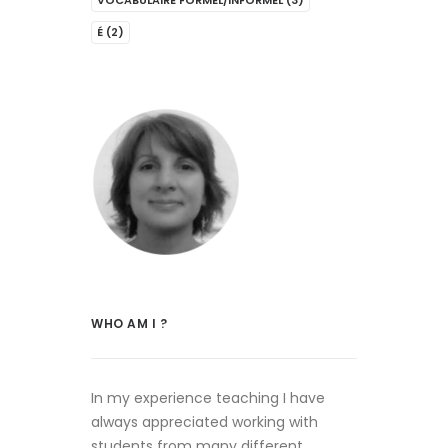
VOCABULAIRE FORMEL/INFORMEL
(3)
É
(2)
WHO AM I ?
In my experience teaching I have
always appreciated working with
students from many different