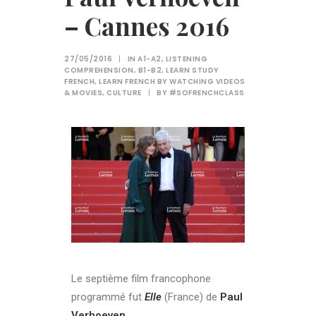
– Cannes 2016
27/05/2016
|
IN
A1-A2
,
LISTENING
COMPREHENSION
,
B1-B2
,
LEARN STUDY
FRENCH
,
LEARN FRENCH BY WATCHING VIDEOS
& MOVIES
,
CULTURE
|
BY
#SOFRENCHCLASS
Le septième film francophone
programmé fut
Elle
(France) de
Paul
Verhoeven
.