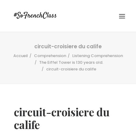
circuit-croisiere du calife
Accueil
Comprehension
Listening Comprehension
The Eiffel Tower is 130 years old.
circuit-croisiere du calife
#SOFRENCHCLASS PRIVACY POLICY
circuit-croisiere du
Recherche
calife