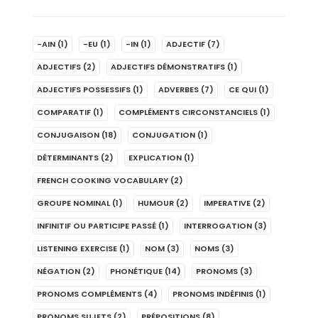
-AIN
(1)
-EU
(1)
-IN
(1)
ADJECTIF
(7)
ADJECTIFS
(2)
ADJECTIFS DÉMONSTRATIFS
(1)
ADJECTIFS POSSESSIFS
(1)
ADVERBES
(7)
CE QUI
(1)
COMPARATIF
(1)
COMPLÉMENTS CIRCONSTANCIELS
(1)
CONJUGAISON
(18)
CONJUGATION
(1)
DÉTERMINANTS
(2)
EXPLICATION
(1)
FRENCH COOKING VOCABULARY
(2)
GROUPE NOMINAL
(1)
HUMOUR
(2)
IMPERATIVE
(2)
INFINITIF OU PARTICIPE PASSÉ
(1)
INTERROGATION
(3)
LISTENING EXERCISE
(1)
NOM
(3)
NOMS
(3)
NÉGATION
(2)
PHONÉTIQUE
(14)
PRONOMS
(3)
PRONOMS COMPLÉMENTS
(4)
PRONOMS INDÉFINIS
(1)
PRONOMS SUJETS
(2)
PRÉPOSITIONS
(8)