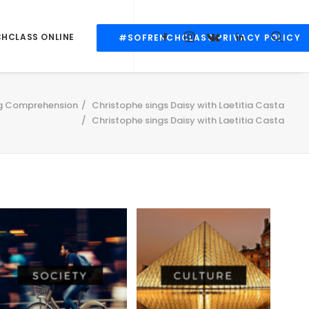
CHCLASS ONLINE
#SOFRENCHCLASS PRIVACY POLICY
ng Comprehension
Christophe sings Daisy with Laetitia Casta
Christophe sings Daisy with Laetitia Casta