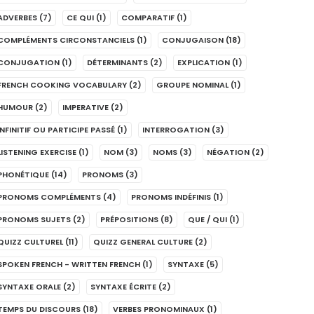
ADVERBES
(7)
CE QUI
(1)
COMPARATIF
(1)
COMPLÉMENTS CIRCONSTANCIELS
(1)
CONJUGAISON
(18)
CONJUGATION
(1)
DÉTERMINANTS
(2)
EXPLICATION
(1)
FRENCH COOKING VOCABULARY
(2)
GROUPE NOMINAL
(1)
HUMOUR
(2)
IMPERATIVE
(2)
INFINITIF OU PARTICIPE PASSÉ
(1)
INTERROGATION
(3)
LISTENING EXERCISE
(1)
NOM
(3)
NOMS
(3)
NÉGATION
(2)
PHONÉTIQUE
(14)
PRONOMS
(3)
PRONOMS COMPLÉMENTS
(4)
PRONOMS INDÉFINIS
(1)
PRONOMS SUJETS
(2)
PRÉPOSITIONS
(8)
QUE / QUI
(1)
QUIZZ CULTUREL
(11)
QUIZZ GENERAL CULTURE
(2)
SPOKEN FRENCH - WRITTEN FRENCH
(1)
SYNTAXE
(5)
SYNTAXE ORALE
(2)
SYNTAXE ÉCRITE
(2)
TEMPS DU DISCOURS
(18)
VERBES PRONOMINAUX
(1)