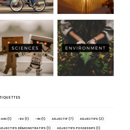
TIQUETTES
-AIN
(1)
-EU
(1)
-IN
(1)
ADJECTIF
(7)
ADJECTIFS
(2)
ADJECTIFS DÉMONSTRATIFS
(1)
ADJECTIFS POSSESSIFS
(1)