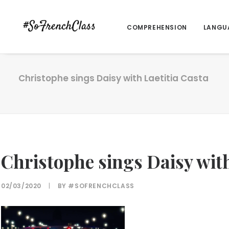
COMPREHENSION
LANGU
Christophe sings Daisy with Laetitia Casta
Christophe sings Daisy with
02/03/2020
|
BY
#SOFRENCHCLASS