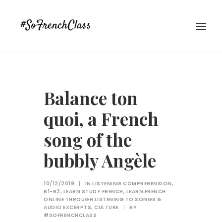
Balance ton
quoi, a French
song of the
#SOFRENCHCLASS PRIVACY POLICY
bubbly Angèle
10/12/2019
|
IN
LISTENING COMPREHENSION
,
Recherche
B1-B2
,
LEARN STUDY FRENCH
,
LEARN FRENCH
ONLINE THROUGH LISTENING TO SONGS &
AUDIO EXCERPTS
,
CULTURE
|
BY
#SOFRENCHCLASS