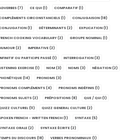
ADVERBES
(7)
CE QUI
(1)
COMPARATIF
(1)
COMPLÉMENTS CIRCONSTANCIELS
(1)
CONJUGAISON
(18)
CONJUGATION
(1)
DÉTERMINANTS
(2)
EXPLICATION
(1)
FRENCH COOKING VOCABULARY
(2)
GROUPE NOMINAL
(1)
HUMOUR
(2)
IMPERATIVE
(2)
INFINITIF OU PARTICIPE PASSÉ
(1)
INTERROGATION
(3)
LISTENING EXERCISE
(1)
NOM
(3)
NOMS
(3)
NÉGATION
(2)
PHONÉTIQUE
(14)
PRONOMS
(3)
PRONOMS COMPLÉMENTS
(4)
PRONOMS INDÉFINIS
(1)
PRONOMS SUJETS
(2)
PRÉPOSITIONS
(8)
QUE / QUI
(1)
QUIZZ CULTUREL
(11)
QUIZZ GENERAL CULTURE
(2)
SPOKEN FRENCH - WRITTEN FRENCH
(1)
SYNTAXE
(5)
SYNTAXE ORALE
(2)
SYNTAXE ÉCRITE
(2)
TEMPS DU DISCOURS
(18)
VERBES PRONOMINAUX
(1)