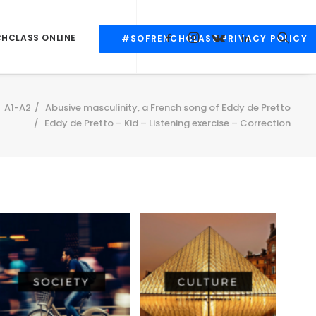
CHCLASS ONLINE
#SOFRENCHCLASS PRIVACY POLICY
A1-A2
Abusive masculinity, a French song of Eddy de Pretto
Eddy de Pretto – Kid – Listening exercise – Correction