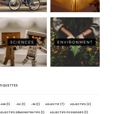
TIQUETTES
-AIN
(1)
-EU
(1)
-IN
(1)
ADJECTIF
(7)
ADJECTIFS
(2)
ADJECTIFS DÉMONSTRATIFS
(1)
ADJECTIFS POSSESSIFS
(1)