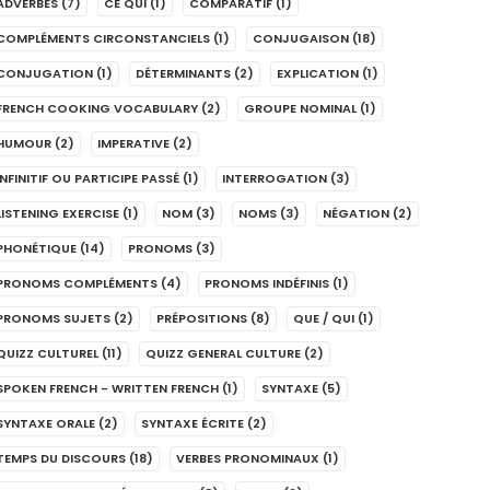
ADVERBES
(7)
CE QUI
(1)
COMPARATIF
(1)
COMPLÉMENTS CIRCONSTANCIELS
(1)
CONJUGAISON
(18)
CONJUGATION
(1)
DÉTERMINANTS
(2)
EXPLICATION
(1)
FRENCH COOKING VOCABULARY
(2)
GROUPE NOMINAL
(1)
HUMOUR
(2)
IMPERATIVE
(2)
INFINITIF OU PARTICIPE PASSÉ
(1)
INTERROGATION
(3)
LISTENING EXERCISE
(1)
NOM
(3)
NOMS
(3)
NÉGATION
(2)
PHONÉTIQUE
(14)
PRONOMS
(3)
PRONOMS COMPLÉMENTS
(4)
PRONOMS INDÉFINIS
(1)
PRONOMS SUJETS
(2)
PRÉPOSITIONS
(8)
QUE / QUI
(1)
QUIZZ CULTUREL
(11)
QUIZZ GENERAL CULTURE
(2)
SPOKEN FRENCH - WRITTEN FRENCH
(1)
SYNTAXE
(5)
SYNTAXE ORALE
(2)
SYNTAXE ÉCRITE
(2)
TEMPS DU DISCOURS
(18)
VERBES PRONOMINAUX
(1)