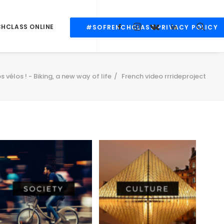
CHCLASS ONLINE
#SOFRENCHCLASS PRIVACY POLICY
s vélos ! - Biking, a new way of life
French video rrrideproject