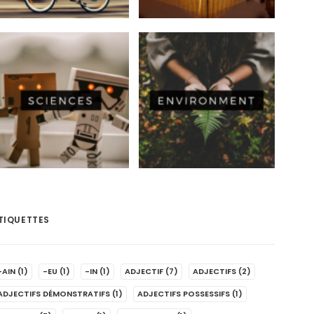
TIQUETTES
-AIN
(1)
-EU
(1)
-IN
(1)
ADJECTIF
(7)
ADJECTIFS
(2)
ADJECTIFS DÉMONSTRATIFS
(1)
ADJECTIFS POSSESSIFS
(1)