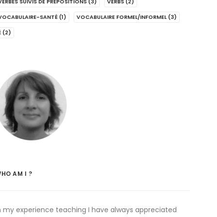
VERBES SUIVIS DE PRÉPOSITIONS
(3)
VERBS
(2)
VOCABULAIRE-SANTÉ
(1)
VOCABULAIRE FORMEL/INFORMEL
(3)
É
(2)
HO AM I ?
n my experience teaching I have always appreciated