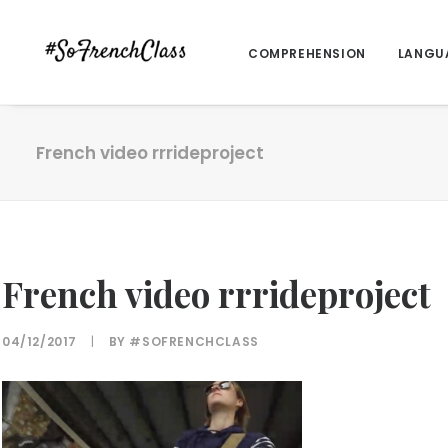
COMPREHENSION
LANGU
French video rrrideproject
French video rrrideproject
04/12/2017
|
BY
#SOFRENCHCLASS