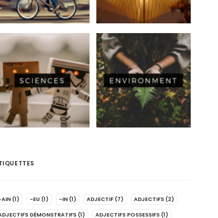
TIQUETTES
-AIN
(1)
-EU
(1)
-IN
(1)
ADJECTIF
(7)
ADJECTIFS
(2)
ADJECTIFS DÉMONSTRATIFS
(1)
ADJECTIFS POSSESSIFS
(1)