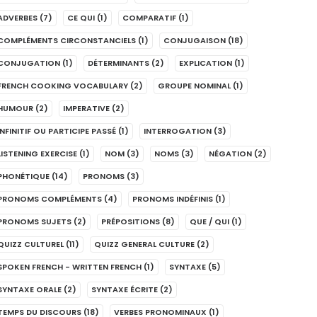
ADVERBES
(7)
CE QUI
(1)
COMPARATIF
(1)
COMPLÉMENTS CIRCONSTANCIELS
(1)
CONJUGAISON
(18)
CONJUGATION
(1)
DÉTERMINANTS
(2)
EXPLICATION
(1)
FRENCH COOKING VOCABULARY
(2)
GROUPE NOMINAL
(1)
HUMOUR
(2)
IMPERATIVE
(2)
INFINITIF OU PARTICIPE PASSÉ
(1)
INTERROGATION
(3)
LISTENING EXERCISE
(1)
NOM
(3)
NOMS
(3)
NÉGATION
(2)
PHONÉTIQUE
(14)
PRONOMS
(3)
PRONOMS COMPLÉMENTS
(4)
PRONOMS INDÉFINIS
(1)
PRONOMS SUJETS
(2)
PRÉPOSITIONS
(8)
QUE / QUI
(1)
QUIZZ CULTUREL
(11)
QUIZZ GENERAL CULTURE
(2)
SPOKEN FRENCH - WRITTEN FRENCH
(1)
SYNTAXE
(5)
SYNTAXE ORALE
(2)
SYNTAXE ÉCRITE
(2)
TEMPS DU DISCOURS
(18)
VERBES PRONOMINAUX
(1)