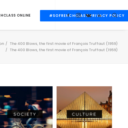
CHCLASS ONLINE
#SOFRENCHCLASS PRIVACY POLICY
on
The 400 Blows, the first movie of François Truffaut (1959)
The 400 Blows, the first movie of François Truffaut (1959)