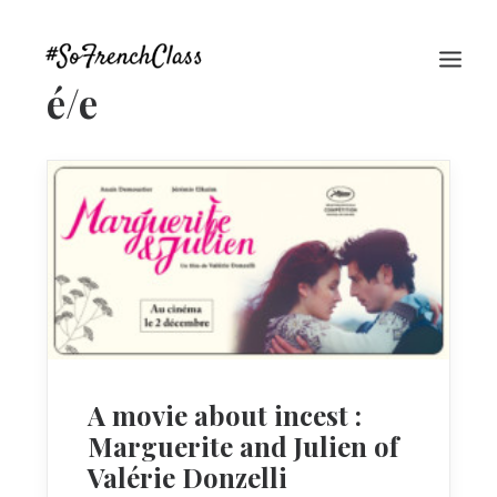
é/e
#SOFRENCHCLASS PRIVACY POLICY
A movie about incest :
Recherche
Marguerite and Julien of
Valérie Donzelli