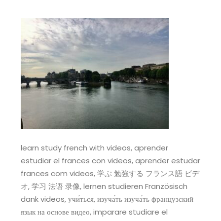
learn study french with videos, aprender
estudiar el frances con videos, aprender estudar
frances com videos, 学ぶ 勉強する フランス語 ビデ
オ, 学习 法语 录像, lernen studieren Französisch
dank videos, учи́ться, изуча́ть изуча́ть французский
язык на основе видео, imparare studiare el